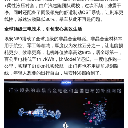
+柔性液压衬套，由广汽超跑团队调校，过坎不颠，滤震干
净。同时还配备了同级领先的舒适制动CST系统，让刹车更
线性，减速波动降低80%，晕车从此不再是问题。
全球顶级三电技术，引领安心高效生活
埃安N60搭载了全球顶级的非晶合金电驱。非晶合金材料常
用于航空、军工等领域，厚度仅为发丝五分之一，让电能损
耗更少、效率更高，电机峰值效率高达99%，居全球第一，
百公里电耗低至11.7kWh，比Model Y还低。一度电多跑一
公里，实现了610km扎实续航，出门再也不用提前规划路
线，年轻人想要的出行自由，埃安N60都给到了。