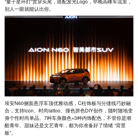
“量子星环灯”贯穿头尾，搭配发光Logo，早晚高峰车流里，
别人一眼就能认出你。
埃安N60侧面悬浮车顶优雅动感，C柱饰板与分缝线巧妙融
合，支持icon、时尚tattoo、撞色拼色DIY创作，随时随地变
身个性时尚单品。7种车身颜色+3种内饰配色，不管你是潮
酷青年、甜妹还是文艺青年，都为你准备好了情绪 “背景
板”。