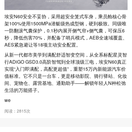
埃安N60安全不妥协，采用超安全笼式车身，乘员舱核心骨
架100%使用1500MPa潜艇级热成型钢，硬到极致。同级唯
一防翻滚气囊保护，0.1秒内展开侧气帘+侧气囊，可保压6
秒，降低伤害70%，并配备了哨兵模式，AEB全速域覆盖、
AES紧急避让等18项主动安全配置。
从新一代都市美学到满配舒适智变空间，从全系标配星灵智
行ADiGO GSD3.0高阶智驾到全球顶级三电，埃安N60真正
实现“入门即满配，高配更超值”，重塑15万内新能源汽车价
值标准。它不只是一台车，更是移动影院、骑行驿站、化妆
间、宠物仓、露营基地、通勤助手——解锁年轻人N种松弛
生活的万能搭子。
we
阅读：2815次