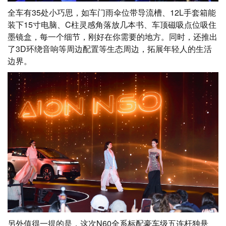
全车有35处小巧思，如车门雨伞位带导流槽、12L手套箱能
装下15寸电脑、C柱灵感角落放几本书、车顶磁吸点位吸住
墨镜盒，每一个细节，刚好在你需要的地方。同时，还推出
了3D环绕音响等周边配置等生态周边，拓展年轻人的生活
边界。
另外值得一提的是，这次N60全系标配豪车级五连杆独悬