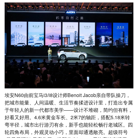
埃安N60由前宝马i3/i8设计师Benoit Jacob亲自带队操刀，
把城市能量、人间温暖、生活节奏揉进设计里，打造出专属
于年轻人的新一代都市美学——设计不堆砌，简约但有料，
好看又好用。4.6米黄金车长、2米7的轴距，搭配5.18米转
弯半径，城市出行游刃有余，新手也能轻松畅行老城区。四
轮四角布局，外观灵动小巧，里面却通透敞亮。超级符号