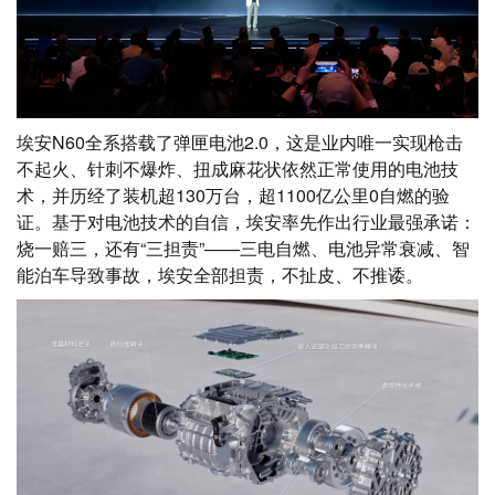
埃安N60全系搭载了弹匣电池2.0，这是业内唯一实现枪击
不起火、针刺不爆炸、扭成麻花状依然正常使用的电池技
术，并历经了装机超130万台，超1100亿公里0自燃的验
证。基于对电池技术的自信，埃安率先作出行业最强承诺：
烧一赔三，还有“三担责”——三电自燃、电池异常衰减、智
能泊车导致事故，埃安全部担责，不扯皮、不推诿。